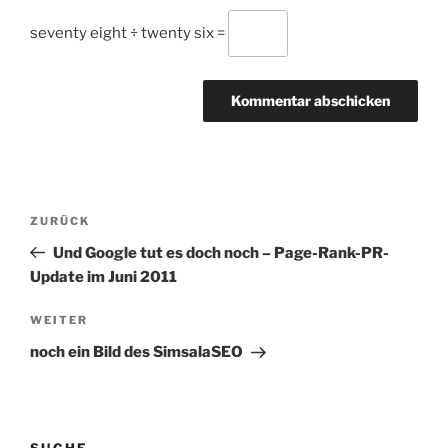
seventy eight ÷ twenty six =
Beitragsnavigation
Vorheriger
ZURÜCK
Beitrag
Und Google tut es doch noch – Page-Rank-PR-
Update im Juni 2011
Nächster
WEITER
Beitrag
noch ein Bild des SimsalaSEO