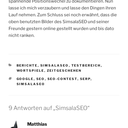
spannende Positionswechel zu dokumentieren. Nun
lasse ich mich verzaubern und lasse den Dingen ihren
Lauf nehmen. Zum Schluss sei noch erwähnt, dass die
oben benutzten Bilder des SimsalaSEO und seiner
Freunde gestern online gestellt wurden und bis dato
nicht ranken.
KATEGORIEN
BERICHTE
,
SIMSALASEO
,
TESTBEREICH
,
WORTSPIELE
,
ZEITGESCHEHEN
SCHLAGWÖRTER
GOOGLE
,
SEO
,
SEO-CONTEST
,
SERP
,
SIMSALASEO
9 Antworten auf „SimsalaSEO“
Matthias