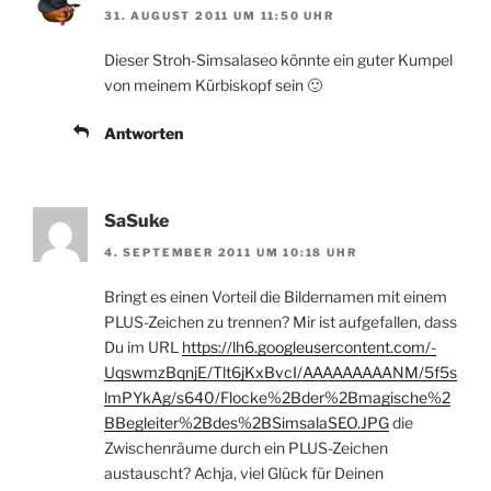
31. AUGUST 2011 UM 11:50 UHR
Dieser Stroh-Simsalaseo könnte ein guter Kumpel
von meinem Kürbiskopf sein 🙂
Antworten
SaSuke
4. SEPTEMBER 2011 UM 10:18 UHR
Bringt es einen Vorteil die Bildernamen mit einem
PLUS-Zeichen zu trennen? Mir ist aufgefallen, dass
Du im URL
https://lh6.googleusercontent.com/-
UqswmzBqnjE/Tlt6jKxBvcI/AAAAAAAAANM/5f5s
lmPYkAg/s640/Flocke%2Bder%2Bmagische%2
BBegleiter%2Bdes%2BSimsalaSEO.JPG
die
Zwischenräume durch ein PLUS-Zeichen
austauscht? Achja, viel Glück für Deinen