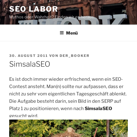
Zum
SEO LABOR
Inhalt
Mythos oder Wahrheit? Finden wir es heraus.
springen
Menü
VERÖFFENTLICHT
30. AUGUST 2011
VON
DER_BOOKER
AM
SimsalaSEO
Es ist doch immer wieder erfrischend, wenn ein SEO-
Contest ansteht. Man(n) sollte nur aufpassen, dass er
nicht zu sehr vom eigentlichen Tagesgeschäft ablenkt.
Die Aufgabe besteht darin, sein Bild in den SERP auf
Platz 1 zu positionieren, wenn nach
SimsalaSEO
gesucht wird.