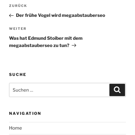
Beitragsnavigation
Vorheriger
ZURÜCK
Beitrag
Der frühe Vogel wird megaabstauberseo
Nächster
WEITER
Beitrag
Was hat Edmund Stoiber mit dem
megaabstauberseo zu tun?
SUCHE
Suche
Suche
nach:
NAVIGATION
Home