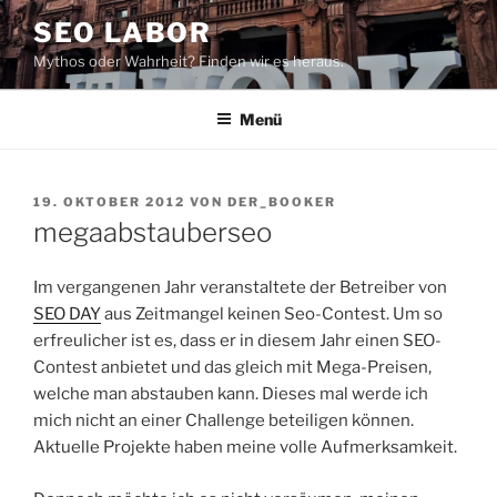
Zum
SEO LABOR
Inhalt
Mythos oder Wahrheit? Finden wir es heraus.
springen
Menü
VERÖFFENTLICHT
19. OKTOBER 2012
VON
DER_BOOKER
AM
megaabstauberseo
Im vergangenen Jahr veranstaltete der Betreiber von
SEO DAY
aus Zeitmangel keinen Seo-Contest. Um so
erfreulicher ist es, dass er in diesem Jahr einen SEO-
Contest anbietet und das gleich mit Mega-Preisen,
welche man abstauben kann. Dieses mal werde ich
mich nicht an einer Challenge beteiligen können.
Aktuelle Projekte haben meine volle Aufmerksamkeit.