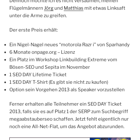
Dennoch möchte ich es nicht versäumen, meinen
Flügelmännern
Jörg
und
Matthias
mit etwas Linksaft
unter die Arme zu greifen.
Der erste Preis erhält:
Ein Nigel-Nagel neues “motorola Razr i” von Sparhandy
6 Monate onpage.org – Lizenz
Ein Platz im Workshop Linkbuilding Extreme vom
Bösen-SEO und Sepita im November
1 SEO DAY Lifetime Ticket
1 SEO DAY T-Shirt (Es gibt sie nicht zu kaufen)
Option sein Vorgehen 2013 als Speaker vorzustellen
Ferner erhalten alle Teilnehmer ein SEO DAY Ticket
2013, falls sie es auf Platz 1 der SERP zum Suchbegriff
megaabstauberseo schaffen. Jetzt fehlt eigentlich nur
noch eine All-Net-Flat, um das Angebot abzurunden.