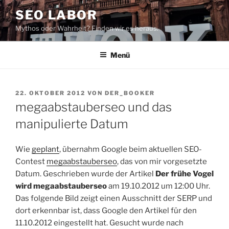
Zum
SEO LABOR
Inhalt
Mythos oder Wahrheit? Finden wir es heraus.
springen
Menü
VERÖFFENTLICHT
22. OKTOBER 2012
VON
DER_BOOKER
AM
megaabstauberseo und das
manipulierte Datum
Wie
geplant
, übernahm Google beim aktuellen SEO-
Contest
megaabstauberseo
, das von mir vorgesetzte
Datum. Geschrieben wurde der Artikel
Der frühe Vogel
wird megaabstauberseo
am 19.10.2012 um 12:00 Uhr.
Das folgende Bild zeigt einen Ausschnitt der SERP und
dort erkennbar ist, dass Google den Artikel für den
11.10.2012 eingestellt hat. Gesucht wurde nach