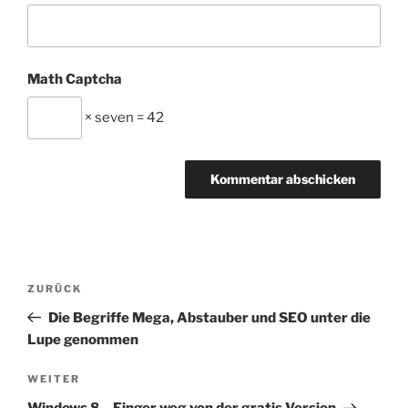
Math Captcha
× seven = 42
Beitragsnavigation
Vorheriger
ZURÜCK
Beitrag
Die Begriffe Mega, Abstauber und SEO unter die
Lupe genommen
Nächster
WEITER
Beitrag