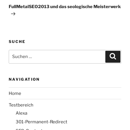
Beitrag
FullMetalSEO2013 und das seologische Meisterwerk
SUCHE
Suche
Suche
nach:
NAVIGATION
Home
Testbereich
Alexa
301-Permanent-Redirect