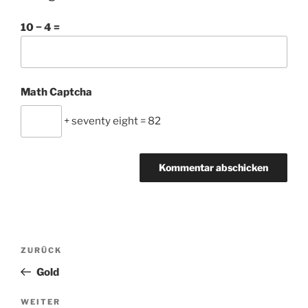
10 − 4 =
Math Captcha
+ seventy eight = 82
Beitragsnavigation
Vorheriger
ZURÜCK
Beitrag
Gold
Nächster
WEITER