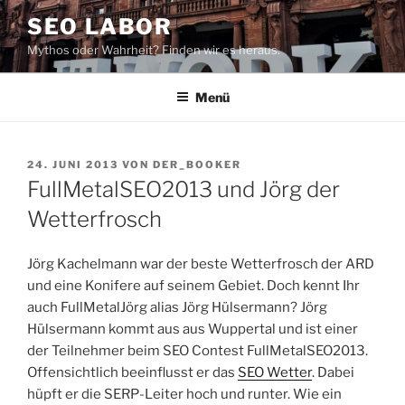
Zum
SEO LABOR
Inhalt
Mythos oder Wahrheit? Finden wir es heraus.
springen
Menü
VERÖFFENTLICHT
24. JUNI 2013
VON
DER_BOOKER
AM
FullMetalSEO2013 und Jörg der
Wetterfrosch
Jörg Kachelmann war der beste Wetterfrosch der ARD
und eine Konifere auf seinem Gebiet. Doch kennt Ihr
auch FullMetalJörg alias Jörg Hülsermann? Jörg
Hülsermann kommt aus aus Wuppertal und ist einer
der Teilnehmer beim SEO Contest FullMetalSEO2013.
Offensichtlich beeinflusst er das
SEO Wetter
. Dabei
hüpft er die SERP-Leiter hoch und runter. Wie ein