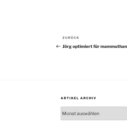
Beitragsnavigation
Vorheriger
ZURÜCK
Beitrag
Jörg optimiert für mammuthan
ARTIKEL ARCHIV
Artikel
Archiv