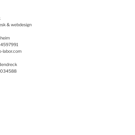
k
desk & webdesign
nheim
 44597991
eo-labor.com
 Jendreck
58034588