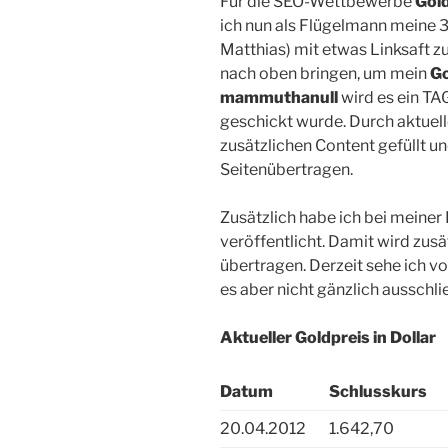
Für die SEO-Wettbewerbe
Gol
ich nun als Flügelmann meine 
Matthias) mit etwas Linksaft zu
nach oben bringen, um mein
Go
mammuthanull
wird es ein TAG
geschickt wurde. Durch aktuell
zusätzlichen Content gefüllt 
Seitenübertragen.
Zusätzlich habe ich bei meiner
veröffentlicht. Damit wird zusä
übertragen. Derzeit sehe ich v
es aber nicht gänzlich ausschli
Aktueller Goldpreis in Dollar
Datum
Schlusskurs
20.04.2012
1.642,70