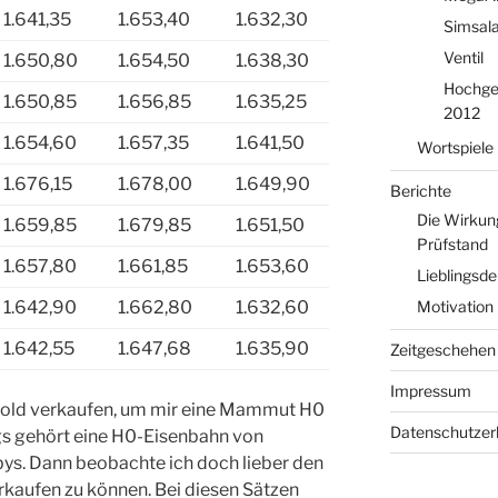
1.641,35
1.653,40
1.632,30
Simsal
Ventil
1.650,80
1.654,50
1.638,30
Hochge
1.650,85
1.656,85
1.635,25
2012
1.654,60
1.657,35
1.641,50
Wortspiele
1.676,15
1.678,00
1.649,90
Berichte
Die Wirkun
1.659,85
1.679,85
1.651,50
Prüfstand
1.657,80
1.661,85
1.653,60
Lieblingsd
Motivation 
1.642,90
1.662,80
1.632,60
1.642,55
1.647,68
1.635,90
Zeitgeschehen
Impressum
n Gold verkaufen, um mir eine Mammut H0
Datenschutzer
gs gehört eine H0-Eisenbahn von
s. Dann beobachte ich doch lieber den
rkaufen zu können. Bei diesen Sätzen