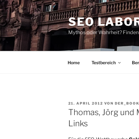
Zum
Inhalt
SEO LABO
springen
Mythos oder Wahrheit? Finden 
Home
Testbereich
Ber
VERÖFFENTLICHT
21. APRIL 2012
VON
DER_BOO
AM
Thomas, Jörg und 
Links