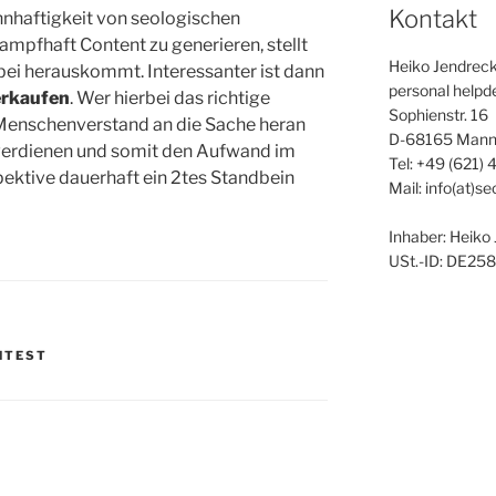
Kontakt
nnhaftigkeit von seologischen
mpfhaft Content zu generieren, stellt
Heiko Jendrec
abei herauskommt. Interessanter ist dann
personal help
erkaufen
. Wer hierbei das richtige
Sophienstr. 16
Menschenverstand an die Sache heran
D-68165 Man
 verdienen und somit den Aufwand im
Tel: +49 (621)
ektive dauerhaft ein 2tes Standbein
Mail: info(at)s
Inhaber: Heiko
USt.-ID: DE2
NTEST