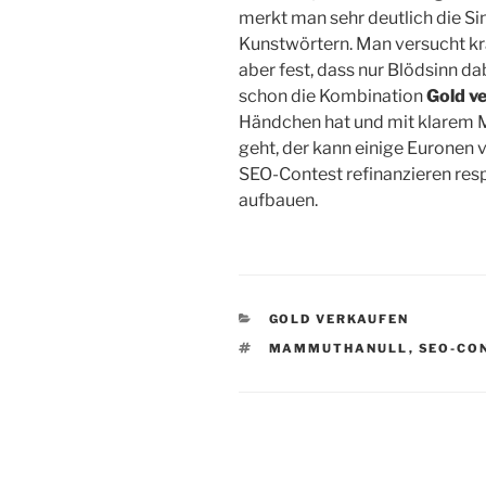
merkt man sehr deutlich die Si
Kunstwörtern. Man versucht kra
aber fest, dass nur Blödsinn d
schon die Kombination
Gold v
Händchen hat und mit klarem 
geht, der kann einige Euronen
SEO-Contest refinanzieren resp
aufbauen.
KATEGORIEN
GOLD VERKAUFEN
SCHLAGWÖRTER
MAMMUTHANULL
,
SEO-CO