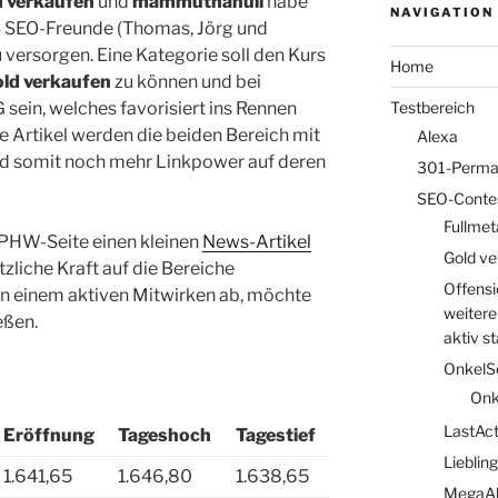
d verkaufen
und
mammuthanull
habe
NAVIGATION
3 SEO-Freunde (Thomas, Jörg und
 versorgen. Eine Kategorie soll den Kurs
Home
ld verkaufen
zu können und bei
 sein, welches favorisiert ins Rennen
Testbereich
e Artikel werden die beiden Bereich mit
Alexa
und somit noch mehr Linkpower auf deren
301-Perma
SEO-Conte
Fullme
 PHW-Seite einen kleinen
News-Artikel
Gold ve
tzliche Kraft auf die Bereiche
Offensi
on einem aktiven Mitwirken ab, möchte
weitere
eßen.
aktiv st
OnkelS
Onk
LastAc
Eröffnung
Tageshoch
Tagestief
Lieblin
1.641,65
1.646,80
1.638,65
MegaA