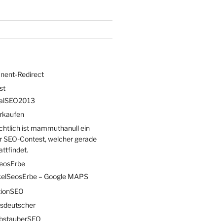
nent-Redirect
st
talSEO2013
rkaufen
chtlich ist mammuthanull ein
r SEO-Contest, welcher gerade
attfindet.
eosErbe
elSeosErbe – Google MAPS
tionSEO
gsdeutscher
bstauberSEO