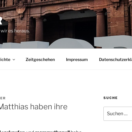
R
wir es heraus.
ichte
Zeitgeschehen
Impressum
Datenschutzerkl
SUCHE
KER
Matthias haben ihre
Suche
nach: