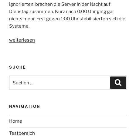
ignorierten, brachen die Server in der Nacht auf
Dienstag zusammen. Kurz nach 0:00 Uhr ging gar
nichts mehr. Erst gegen 1:00 Uhr stabilisierten sich die
Systeme.
„Server
weiterlesen
bei
Activision
Blizzard
SUCHE
brechen
zusammen“
Suche
Suche
nach:
NAVIGATION
Home
Testbereich