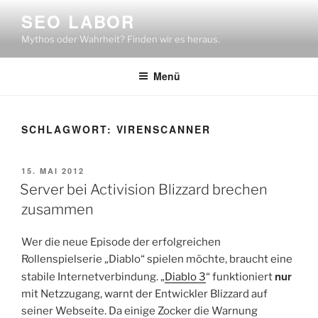
Zum
SEO LABOR
Inhalt
Mythos oder Wahrheit? Finden wir es heraus.
springen
Menü
SCHLAGWORT:
VIRENSCANNER
VERÖFFENTLICHT
15. MAI 2012
AM
Server bei Activision Blizzard brechen
zusammen
Wer die neue Episode der erfolgreichen
Rollenspielserie „Diablo“ spielen möchte, braucht eine
nur
stabile Internetverbindung. „
Diablo 3
“ funktioniert
mit Netzzugang, warnt der Entwickler Blizzard auf
seiner Webseite. Da einige Zocker die Warnung