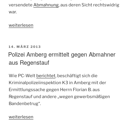
versendete
Abmahnung
, aus deren Sicht rechtswidrig
war.
„Kriminalpolizei
weiterlesen
Amberg
versendet
Äußerungsbögen
VERÖFFENTLICHT
14. MÄRZ 2013
AM
Polizei Amberg ermittelt gegen Abmahner
bzgl.
der
aus Regenstauf
Ermittlungen
gegen
Wie PC-Welt
berichtet
, beschäftigt sich die
den
Kriminalpolizeiinspektion K3 in Amberg mit der
Facebook-
Ermittlungssache gegen Herrn Florian B. aus
Abmahner“
Regenstauf und andere „wegen gewerbsmäßigen
Bandenbetrug“.
„Polizei
weiterlesen
Amberg