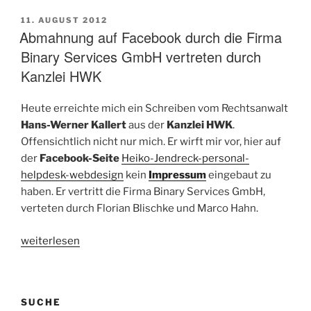
ermittelt
gegen
VERÖFFENTLICHT
11. AUGUST 2012
AM
Abmahnung auf Facebook durch die Firma
Abmahner
aus
Binary Services GmbH vertreten durch
Regenstauf“
Kanzlei HWK
Heute erreichte mich ein Schreiben vom Rechtsanwalt
Hans-Werner Kallert
aus der
Kanzlei HWK
.
Offensichtlich nicht nur mich. Er wirft mir vor, hier auf
der
Facebook-Seite
Heiko-Jendreck-personal-
helpdesk-webdesign
kein
Impressum
eingebaut zu
haben. Er vertritt die Firma Binary Services GmbH,
verteten durch Florian Blischke und Marco Hahn.
„Abmahnung
weiterlesen
auf
Facebook
durch
SUCHE
die