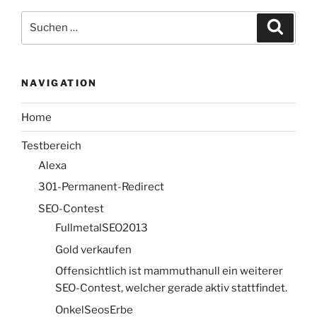
Firma
Suche
Suche
Binary
nach:
Services
GmbH
vertreten
NAVIGATION
durch
Kanzlei
Home
HWK“
Testbereich
Alexa
301-Permanent-Redirect
SEO-Contest
FullmetalSEO2013
Gold verkaufen
Offensichtlich ist mammuthanull ein weiterer
SEO-Contest, welcher gerade aktiv stattfindet.
OnkelSeosErbe