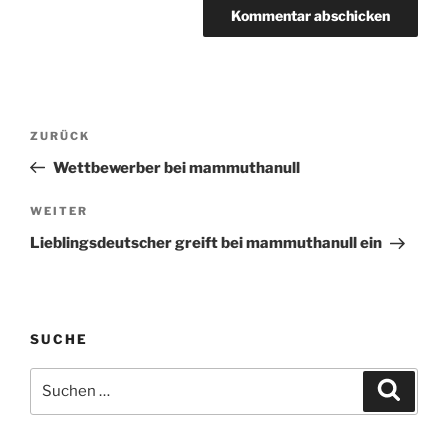
Beitragsnavigation
Vorheriger
ZURÜCK
Beitrag
Wettbewerber bei mammuthanull
Nächster
WEITER
Beitrag
Lieblingsdeutscher greift bei mammuthanull ein
SUCHE
Suche
Suche
nach: