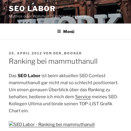
Zum
SEO LABOR
Inhalt
Mythos oder Wahrheit? Finden wir es heraus.
springen
Menü
VERÖFFENTLICHT
25. APRIL 2012
VON
DER_BOOKER
AM
Ranking bei mammuthanull
Das
SEO Labor
ist beim aktuellen SEO Contest
mammuthanull gar nicht mal so schlecht positioniert.
Um einen genauen Überblick über das Ranking zu
behalten, bediene ich mich dem
Service
meines SEO-
Kollegen Ultima und binde seinen TOP-LIST Grafik
Chart ein.