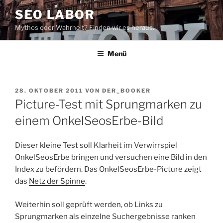
Zum
SEO LABOR
Inhalt
Mythos oder Wahrheit? Finden wir es heraus.
springen
Menü
VERÖFFENTLICHT
28. OKTOBER 2011
VON
DER_BOOKER
AM
Picture-Test mit Sprungmarken zu
einem OnkelSeosErbe-Bild
Dieser kleine Test soll Klarheit im Verwirrspiel
OnkelSeosErbe bringen und versuchen eine Bild in den
Index zu befördern. Das OnkelSeosErbe-Picture zeigt
das
Netz der Spinne
.
Weiterhin soll geprüft werden, ob Links zu
Sprungmarken als einzelne Suchergebnisse ranken