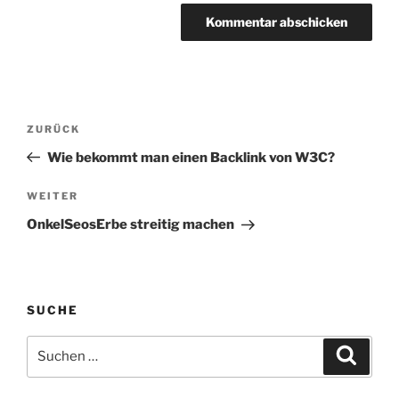
Beitragsnavigation
Vorheriger
ZURÜCK
Beitrag
Wie bekommt man einen Backlink von W3C?
Nächster
WEITER
Beitrag
OnkelSeosErbe streitig machen
SUCHE
Suche
Suche
nach: