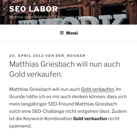
Zum
SEO LABOR
Inhalt
Mythos oder Wahrheit? Finden wir es heraus.
springen
Menü
VERÖFFENTLICHT
20. APRIL 2012
VON
DER_BOOKER
AM
Matthias Griesbach will nun auch
Gold verkaufen.
Matthias Griesbach will nun auch
Gold verkaufen
. Im
Grunde hätte ich es mir auch denken können, dass sich
mein langjähriger SEO-Freund Matthias Griesbach
solch eine SEO-Challange nicht entgehen lässt. Zudem
ist die Keyword-Kombination
Gold verkaufen
recht
spannend.