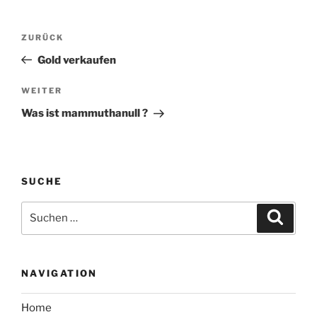
Beitragsnavigation
Vorheriger
ZURÜCK
Beitrag
Gold verkaufen
Nächster
WEITER
Beitrag
Was ist mammuthanull ?
SUCHE
Suche
Suche
nach:
NAVIGATION
Home